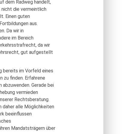
g auf dem Radweg handelt,
nicht die vermeintlich
t. Einen guten
ortbildungen aus.
. Da wir in
ndere im Bereich
rkehrsstrafrecht, da wir
hrsrecht, gut aufgestellt
 bereits im Vorfeld eines
 zu finden. Erfahrene
en abzuwenden. Gerade bei
erhebung vermieden
 unserer Rechtsberatung.
n daher alle Möglichkeiten
rk beeinflussen
isches
ihren Mandatsträgern über