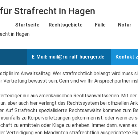
Aktuelles
mail@ra-ralf-buerger.de
02331 / 96
für Strafrecht in Hagen
Startseite
Rechtsgebiete
Fälle
Notar
E-Mail: mail@ra-ralf-buerger.de
Kontakt z
isziplin im Anwaltsalltag. Wer strafrechtlich belangt wird muss s
er Vertretung bewusst sein. Gern sind wir Ihr Ansprechpartner i
erteidiger nur aus amerikanischen Rechtsanwaltsserien. Mit der 
 tun, aber auch hier verlangt das Rechtssystem bei offiziellen An
ger. Auf Strafrecht spezialisierte Rechtsanwälte kommen zum Be
rsunfalls zu Körperverletzungen gekommen ist, oder wenn es so
schaft zu ermitteln oder Klage zu erheben. Immer dann, wenn e
in der Verteidigung von Mandanten strafrechtlich ausgerichtete 